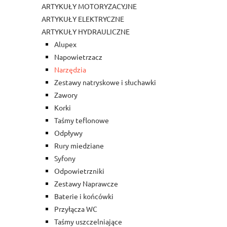
ARTYKUŁY MOTORYZACYJNE
ARTYKUŁY ELEKTRYCZNE
ARTYKUŁY HYDRAULICZNE
Alupex
Napowietrzacz
Narzędzia
Zestawy natryskowe i słuchawki
Zawory
Korki
Taśmy teflonowe
Odpływy
Rury miedziane
Syfony
Odpowietrzniki
Zestawy Naprawcze
Baterie i końcówki
Przyłącza WC
Taśmy uszczelniające