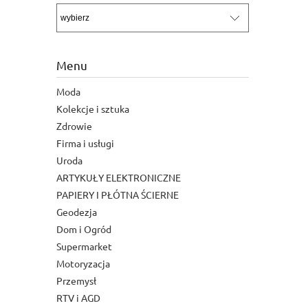
Menu
Moda
Kolekcje i sztuka
Zdrowie
Firma i usługi
Uroda
ARTYKUŁY ELEKTRONICZNE
PAPIERY I PŁÓTNA ŚCIERNE
Geodezja
Dom i Ogród
Supermarket
Motoryzacja
Przemysł
RTV i AGD