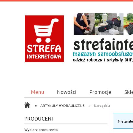
Menu
Nowości
Promocje
Skl
CICHA 2A/1 Booking.com
»
»
ARTYKUŁY HYDRAULICZNE
Narzędzia
PRODUCENT
Nie znal
Wybierz producenta