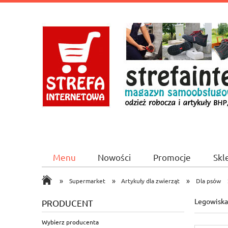
Menu
Nowości
Promocje
Skl
CICHA 2A/1 Booking.com
»
»
»
Supermarket
Artykuły dla zwierząt
Dla psów
Legowiska
PRODUCENT
Wybierz producenta