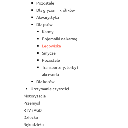
Pozostałe
Dla gryzoni i królików
Akwarystyka
Dla psów
Karmy
Pojemniki na karmę
Legowiska
Smycze
Pozostałe
Transportery, torby i
akcesoria
Dla kotów
Utrzymanie czystości
Motoryzacja
Przemysł
RTV i AGD
Dziecko
Rękodzieło