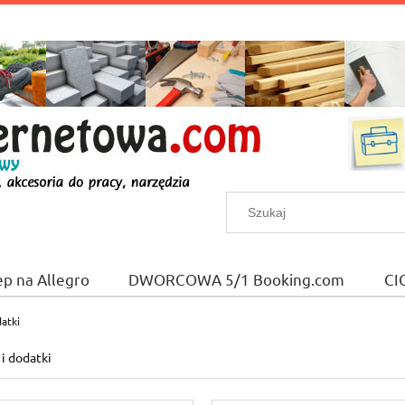
ep na Allegro
DWORCOWA 5/1 Booking.com
CI
datki
 i dodatki