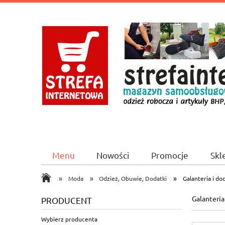
Menu
Nowości
Promocje
Skl
CICHA 2A/1 Booking.com
»
»
»
Moda
Odzież, Obuwie, Dodatki
Galanteria i do
Galanteria
PRODUCENT
Wybierz producenta