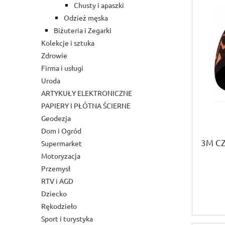
Chusty i apaszki
Odzież męska
Biżuteria i Zegarki
Kolekcje i sztuka
Zdrowie
Firma i usługi
Uroda
ARTYKUŁY ELEKTRONICZNE
PAPIERY I PŁÓTNA ŚCIERNE
Geodezja
Dom i Ogród
3M C
Supermarket
Motoryzacja
Przemysł
RTV i AGD
Dziecko
Rękodzieło
Sport i turystyka