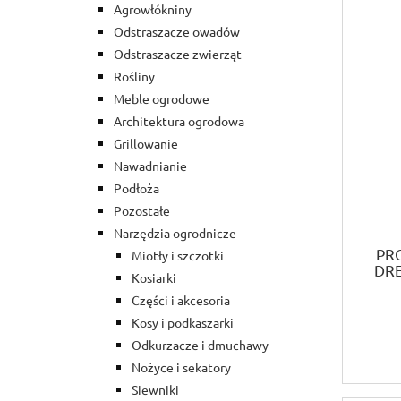
Agrowłókniny
Odstraszacze owadów
Odstraszacze zwierząt
Rośliny
Meble ogrodowe
Architektura ogrodowa
Grillowanie
Nawadnianie
Podłoża
Pozostałe
Narzędzia ogrodnicze
PRO
Miotły i szczotki
DR
Kosiarki
Części i akcesoria
Kosy i podkaszarki
Odkurzacze i dmuchawy
Nożyce i sekatory
Siewniki