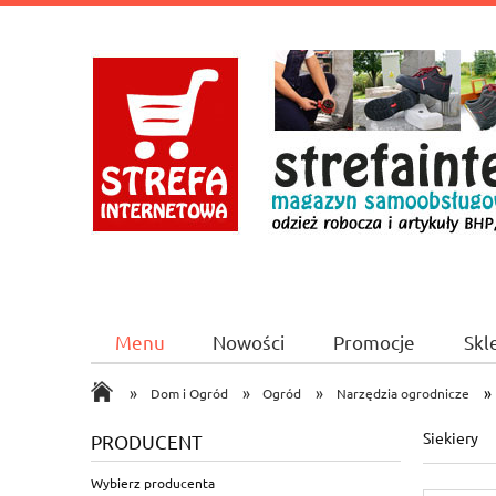
Menu
Nowości
Promocje
Skl
CICHA 2A/1 Booking.com
»
»
»
»
Dom i Ogród
Ogród
Narzędzia ogrodnicze
Siekiery
PRODUCENT
Wybierz producenta