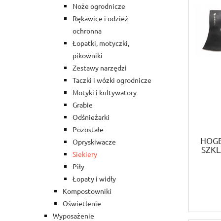
Noże ogrodnicze
Rękawice i odzież
ochronna
Łopatki, motyczki,
pikowniki
Zestawy narzędzi
Taczki i wózki ogrodnicze
Motyki i kultywatory
Grabie
Odśnieżarki
Pozostałe
HOGE
Opryskiwacze
SZKL
Siekiery
Piły
Łopaty i widły
Kompostowniki
Oświetlenie
Wyposażenie