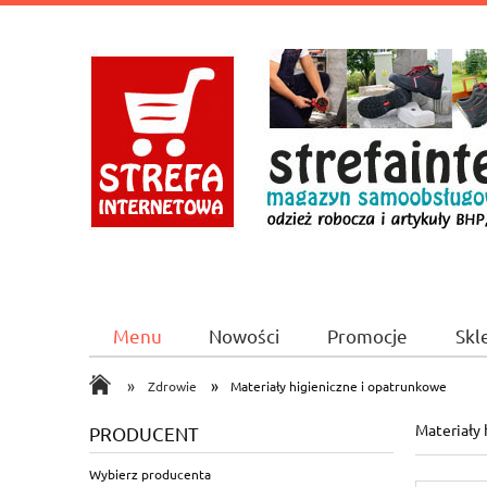
Menu
Nowości
Promocje
Skl
CICHA 2A/1 Booking.com
»
»
Zdrowie
Materiały higieniczne i opatrunkowe
Materiały 
PRODUCENT
Wybierz producenta