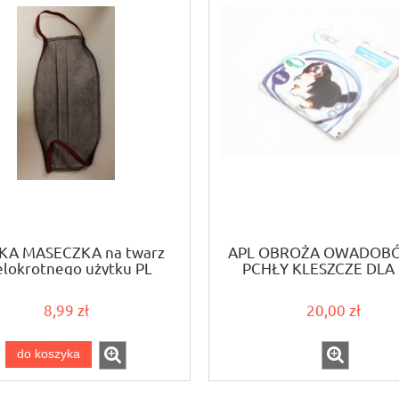
KA MASECZKA na twarz
APL OBROŻA OWADOB
elokrotnego użytku PL
PCHŁY KLESZCZE DLA
60CM
8,99 zł
20,00 zł
do koszyka