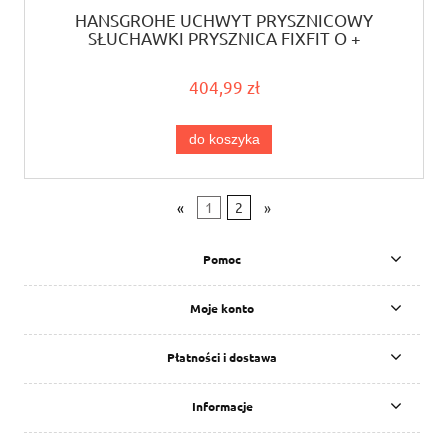
HANSGROHE UCHWYT PRYSZNICOWY
SŁUCHAWKI PRYSZNICA FIXFIT Q +
PRZYŁĄCZE WĘŻA
404,99 zł
do koszyka
«
1
2
»
Pomoc
Moje konto
Płatności i dostawa
Informacje