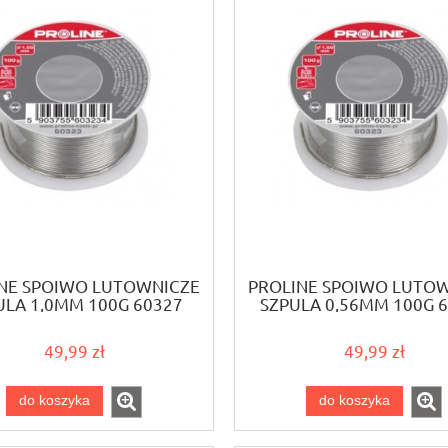
NE SPOIWO LUTOWNICZE
PROLINE SPOIWO LUTO
ULA 1,0MM 100G 60327
SZPULA 0,56MM 100G 
49,99 zł
49,99 zł
do koszyka
do koszyka