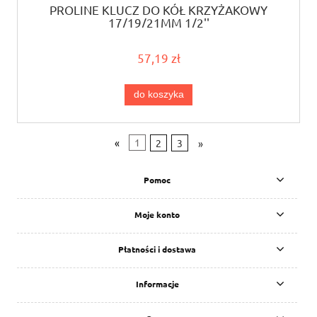
PROLINE KLUCZ DO KÓŁ KRZYŻAKOWY
17/19/21MM 1/2''
57,19 zł
do koszyka
«
1
2
3
»
Pomoc
Moje konto
Płatności i dostawa
Informacje